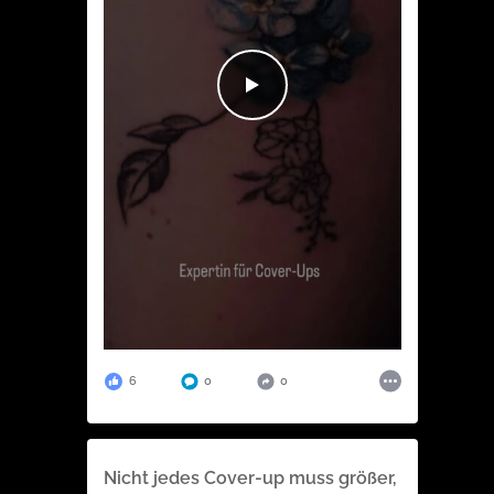
6
0
0
Nicht jedes Cover-up muss größer,