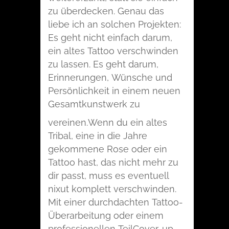
zu überdecken. Genau das
liebe ich an solchen Projekten:
Es geht nicht einfach darum,
ein altes Tattoo verschwinden
zu lassen. Es geht darum,
Erinnerungen, Wünsche und
Persönlichkeit in einem neuen
Gesamtkunstwerk zu
vereinen.
Wenn du ein altes
Tribal, eine in die Jahre
gekommene Rose oder ein
Tattoo hast, das nicht mehr zu
dir passt, muss es eventuell
nixut komplett verschwinden.
Mit einer durchdachten Tattoo-
Überarbeitung oder einem
professionellen TeilCover-up