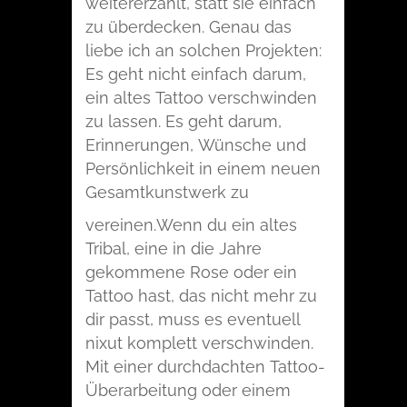
weitererzählt, statt sie einfach
zu überdecken. Genau das
liebe ich an solchen Projekten:
Es geht nicht einfach darum,
ein altes Tattoo verschwinden
zu lassen. Es geht darum,
Erinnerungen, Wünsche und
Persönlichkeit in einem neuen
Gesamtkunstwerk zu
vereinen.
Wenn du ein altes
Tribal, eine in die Jahre
gekommene Rose oder ein
Tattoo hast, das nicht mehr zu
dir passt, muss es eventuell
nixut komplett verschwinden.
Mit einer durchdachten Tattoo-
Überarbeitung oder einem