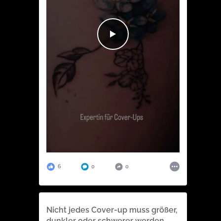
6
0
0
Nicht jedes Cover-up muss größer,
dunkler oder schwerer werden.