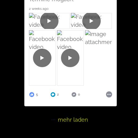
2 weeks ago
5
2
0
mehr laden