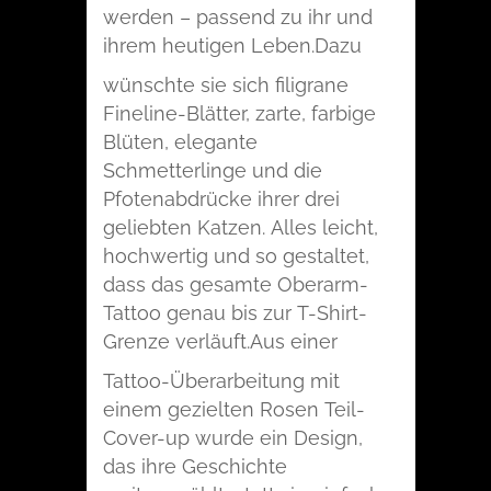
werden – passend zu ihr und
ihrem heutigen Leben.
Dazu
wünschte sie sich filigrane
Fineline-Blätter, zarte, farbige
Blüten, elegante
Schmetterlinge und die
Pfotenabdrücke ihrer drei
geliebten Katzen. Alles leicht,
hochwertig und so gestaltet,
dass das gesamte Oberarm-
Tattoo genau bis zur T-Shirt-
Grenze verläuft.
Aus einer
Tattoo-Überarbeitung mit
einem gezielten Rosen Teil-
Cover-up wurde ein Design,
das ihre Geschichte