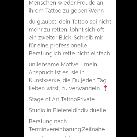
Menschen wieder Freude an
ihrem Tattoo zu geben.
Wenn
du glaubst, dein Tattoo sei nicht
mehr zu retten, lohnt sich oft
ein zweiter Blick. Schreib mir
für eine professionelle
Beratung.
Ich rette nicht einfach
unliebsame Motive - mein
Anspruch ist es, sie in
Kunstwerke, die Du jeden Tag
lieben wirst, zu verwandeln.
Stage of Art Tattoo
Private
Studio in Bielefeld
Individuelle
Beratung nach
Terminvereinbarung.
Zeitnahe