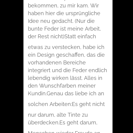
bekommen, zu mir kam. Wir
haben hier die ursprüngliche
Idee neu gedacht. (Nur die
bunte Feder ist meine Arbeit,
der Rest nicht)
Statt einfach
etwas zu verstecken, habe ich
ein Design geschaffen, das die
vorhandenen Bereiche
integriert und die Feder endlich
lebendig wirken lässt. Alles in
den Wunschfarben meiner
Kundin.
Genau das liebe ich an
solchen Arbeiten:
Es geht nicht
nur darum, alte Tinte zu
überdecken.
Es geht darum,