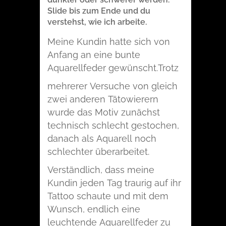
Slide bis zum Ende und du
verstehst, wie ich arbeite.
Meine Kundin hatte sich von
Anfang an eine bunte
Aquarellfeder gewünscht.
Trotz
mehrerer Versuche von gleich
zwei anderen Tätowierern
wurde das Motiv zunächst
technisch schlecht gestochen,
danach als Aquarell noch
schlechter überarbeitet.
Verständlich, dass meine
Kundin jeden Tag traurig auf ihr
Tattoo schaute und mit dem
Wunsch, endlich eine
leuchtende Aquarellfeder zu