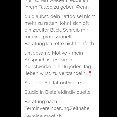
Menschen wieder Freude an
ihrem Tattoo zu geben.
Wenn
du glaubst, dein Tattoo sei nicht
mehr zu retten, lohnt sich oft
ein zweiter Blick. Schreib mir
für eine professionelle
Beratung.
Ich rette nicht einfach
unliebsame Motive - mein
Anspruch ist es, sie in
Kunstwerke, die Du jeden Tag
lieben wirst, zu verwandeln.
Stage of Art Tattoo
Private
Studio in Bielefeld
Individuelle
Beratung nach
Terminvereinbarung.
Zeitnahe
Termine möglich.