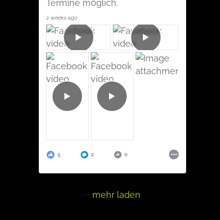
Termine möglich.
2 weeks ago
5
2
0
mehr laden