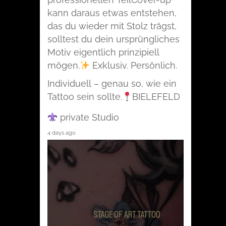
kann daraus etwas entstehen,
das du wieder mit Stolz trägst,
solltest du dein ursprüngliches
Motiv eigentlich prinzipiell
mögen.
Exklusiv. Persönlich.
Individuell – genau so, wie ein
Tattoo sein sollte.
BIELEFELD
private Studio
4 days ago