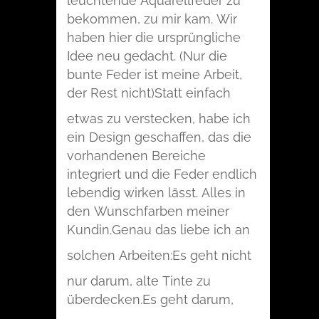
leuchtende Aquarellfeder zu
bekommen, zu mir kam. Wir
haben hier die ursprüngliche
Idee neu gedacht. (Nur die
bunte Feder ist meine Arbeit,
der Rest nicht)
Statt einfach
etwas zu verstecken, habe ich
ein Design geschaffen, das die
vorhandenen Bereiche
integriert und die Feder endlich
lebendig wirken lässt. Alles in
den Wunschfarben meiner
Kundin.
Genau das liebe ich an
solchen Arbeiten:
Es geht nicht
nur darum, alte Tinte zu
überdecken.
Es geht darum,