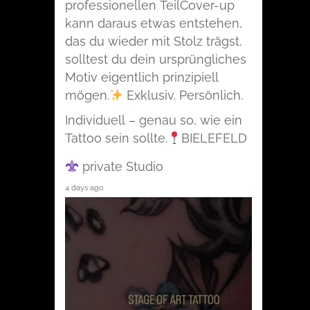
professionellen TeilCover-up
kann daraus etwas entstehen,
das du wieder mit Stolz trägst,
solltest du dein ursprüngliches
Motiv eigentlich prinzipiell
mögen.
Exklusiv. Persönlich.
Individuell – genau so, wie ein
Tattoo sein sollte.
BIELEFELD
private Studio
4 days ago