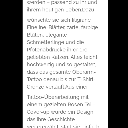
werden – passend zu ihr und
ihrem heutigen Leben.
Dazu
wünschte sie sich filigrane
Fineline-Blätter, zarte, farbige
Blüten, elegante
Schmetterlinge und die
Pfotenabdrücke ihrer drei
geliebten Katzen. Alles leicht,
hochwertig und so gestaltet,
dass das gesamte Oberarm-
Tattoo genau bis zur T-Shirt-
Grenze verläuft.
Aus einer
Tattoo-Überarbeitung mit
einem gezielten Rosen Teil-
Cover-up wurde ein Design,
das ihre Geschichte
weitererzählt, statt sie einfach