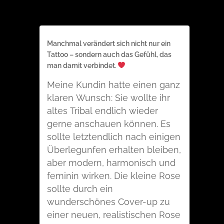
Manchmal verändert sich nicht nur ein
Tattoo – sondern auch das Gefühl, das
man damit verbindet.
Meine Kundin hatte einen ganz
klaren Wunsch: Sie wollte ihr
altes Tribal endlich wieder
gerne anschauen können. Es
sollte letztendlich nach einigen
Überlegunfen erhalten bleiben,
aber modern, harmonisch und
feminin wirken. Die kleine Rose
sollte durch ein
wunderschönes Cover-up zu
einer neuen, realistischen Rose