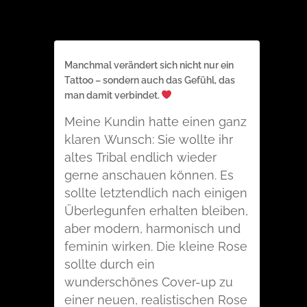
Manchmal verändert sich nicht nur ein
Tattoo – sondern auch das Gefühl, das
man damit verbindet.
Meine Kundin hatte einen ganz
klaren Wunsch: Sie wollte ihr
altes Tribal endlich wieder
gerne anschauen können. Es
sollte letztendlich nach einigen
Überlegunfen erhalten bleiben,
aber modern, harmonisch und
feminin wirken. Die kleine Rose
sollte durch ein
wunderschönes Cover-up zu
einer neuen, realistischen Rose