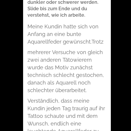
dunkler oder schwerer werden.
Slide bis zum Ende und du
verstehst, wie ich arbeite.
Meine Kundin hatte sich von
Anfang an eine bunte
Aquarellfeder gewünscht.
Trotz
mehrerer Versuche von gleich
zwei anderen Tätowierern
wurde das Motiv zunächst
technisch schlecht gestochen,
danach als Aquarell noch
schlechter überarbeitet.
Verständlich, dass meine
Kundin jeden Tag traurig auf ihr
Tattoo schaute und mit dem
Wunsch, endlich eine